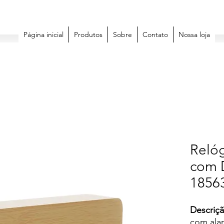
Página inicial
Produtos
Sobre
Contato
Nossa loja
Reló
com 
1856
Descriç
com alar