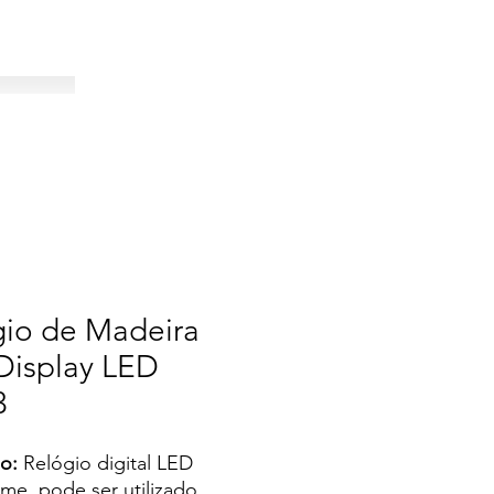
gio de Madeira
Display LED
3
ão:
Relógio digital LED
me, pode ser utilizado