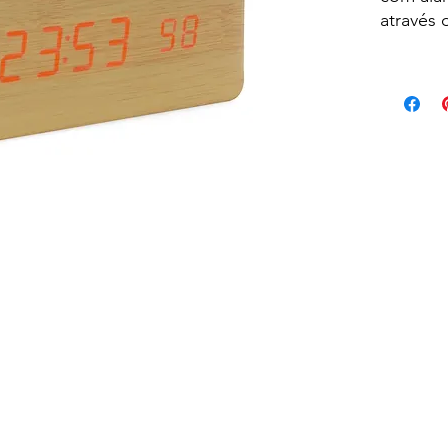
através
ou 3 pi
Produzi
possui 
parte t
para aju
compart
Altura :
Largura 
Espessu
Medidas
gravaçã
Peso ap