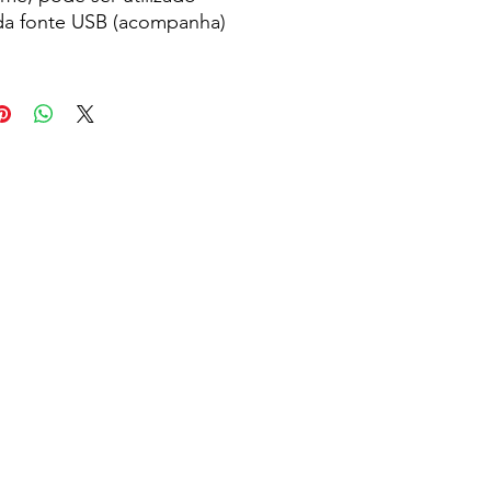
 da fonte USB (acompanha)
lhas AAA (não acompanha).
do em MDF, o relógio
um display LED vermelho,
raseira com mecanismo
stes, entrada DC 5V e
imento de pilhas.
7 cm
:
15 cm
ra :
4,1 cm
 aproximadas para
o (CxL):
2 cm x 14,9 cm
roximado (g):
192