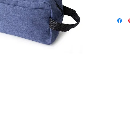
e outro f
Altura :
Largura 
Profundi
Medidas
gravaçã
Peso ap