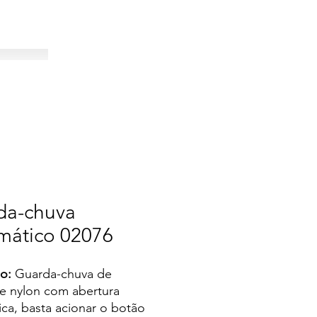
da-chuva
mático 02076
o:
Guarda-chuva de
e nylon com abertura
ca, basta acionar o botão