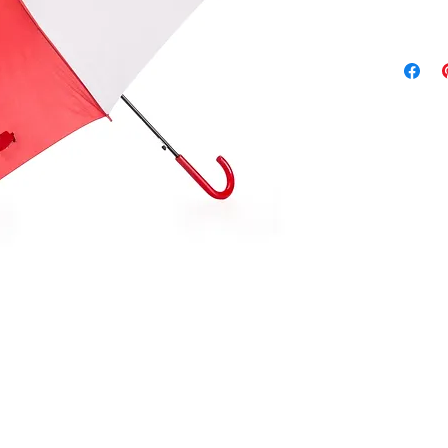
inferior
varetas 
bico sup
Medidas
gravação
Tamanho
84,5 cm
ABERT
Peso ap
Disponib